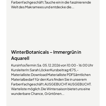
Farbenfachgeschäft.Tauche ein in die faszinierende
Welt des Makramees und entdecke die...
WinterBotanicals – Immergrün in
Aquarell
KursinfosTermin:Sa. 05.12.2026 von 10:00 - 16:00 Uhr
KursleiterIn:Sarah LöckerKursbeitrag:€75,-
Materialliste:Download Materialliste PDFSämtlichen
Materialbedarf für den Kurs finden Sie in unserem
Farbenfachgeschäft.AUSGEBUCHT AUSGEBUCHT.
Warteliste möglich.Die Wintersaison bietet uns eine
wunderbare Chance, Grüntönen...