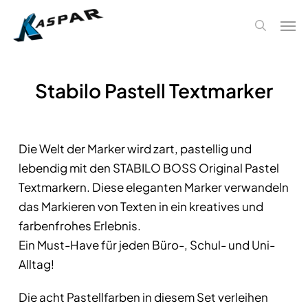
Skip
Men
to
search
main
content
Stabilo Pastell Textmarker
Die Welt der Marker wird zart, pastellig und
lebendig mit den STABILO BOSS Original Pastel
Textmarkern. Diese eleganten Marker verwandeln
das Markieren von Texten in ein kreatives und
farbenfrohes Erlebnis.
Ein Must-Have für jeden Büro-, Schul- und Uni-
Alltag!
Die acht Pastellfarben in diesem Set verleihen