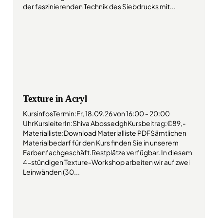
der faszinierenden Technik des Siebdrucks mit...
Texture in Acryl
KursinfosTermin:Fr, 18.09.26 von 16:00 - 20:00
UhrKursleiterIn:Shiva AbossedghKursbeitrag:€89,-
Materialliste:Download Materialliste PDFSämtlichen
Materialbedarf für den Kurs finden Sie in unserem
Farbenfachgeschäft.Restplätze verfügbar. In diesem
4-stündigen Texture-Workshop arbeiten wir auf zwei
Leinwänden (30...