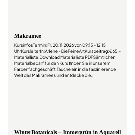
Makramee
KursinfosTermin:Fr. 20.11.2026 von 09:15 - 12:15
UhrKursleiterIn:Arlene - DieFeineArtKursbeitrag:€65,-
Materialliste:Download Materialliste PDFSämtlichen
Materialbedarf für den Kurs finden Sie in unserem
Farbenfachgeschäft.Tauche ein in die faszinierende
Welt des Makramees und entdecke die...
WinterBotanicals – Immergrün in Aquarell