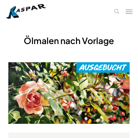
Skip
Men
to
search
main
content
Ölmalen nach Vorlage