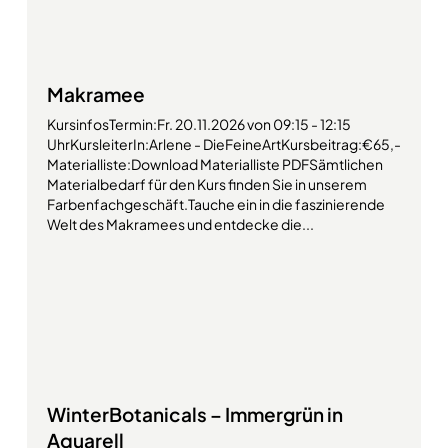
Makramee
KursinfosTermin:Fr. 20.11.2026 von 09:15 - 12:15
UhrKursleiterIn:Arlene - DieFeineArtKursbeitrag:€65,-
Materialliste:Download Materialliste PDFSämtlichen
Materialbedarf für den Kurs finden Sie in unserem
Farbenfachgeschäft.Tauche ein in die faszinierende
Welt des Makramees und entdecke die...
WinterBotanicals – Immergrün in
Aquarell