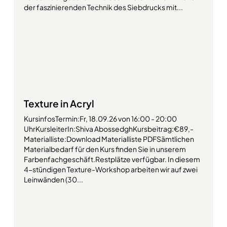
der faszinierenden Technik des Siebdrucks mit...
Texture in Acryl
KursinfosTermin:Fr, 18.09.26 von 16:00 - 20:00
UhrKursleiterIn:Shiva AbossedghKursbeitrag:€89,-
Materialliste:Download Materialliste PDFSämtlichen
Materialbedarf für den Kurs finden Sie in unserem
Farbenfachgeschäft.Restplätze verfügbar. In diesem
4-stündigen Texture-Workshop arbeiten wir auf zwei
Leinwänden (30...