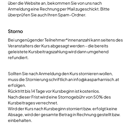
über die Website an, bekommen Sie von uns nach
Anmeldung eine Rechnung per Mail zugeschickt. Bitte
überprüfen Sie auch Ihren Spam-Ordner.
Storno
Bei ungenügender Teilnehmer*innenanzahl kann seitens des
Veranstalters der Kurs abgesagt werden - die bereits
geleistete Kursbeitragszahlung wird dann umgehend
refundiert.
Sollten Sie nach Anmeldung den Kurs stornieren wollen,
muss die Stornierung schriftlich an info@kasparharnisch.at
erfolgen.
Rücktritt bis 14 Tage vor Kursbeginn ist kostenlos.
Nach dieser Frist wird eine Stornogebühr von 50% des
Kursbeitrages verrechnet.
Wird der Kurs nach Kursbeginn storniert bzw. erfolgt keine
Absage, wird der gesamte Betrag in Rechnung gestellt bzw.
einbehalten.