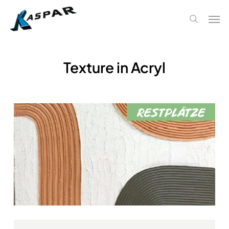
Skip
Men
to
search
main
content
Texture in Acryl