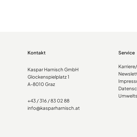
Kontakt
Service
Karrier
Kaspar Harnisch GmbH
Newslet
Glockenspielplatz 1
Impres
A-8010 Graz
Datensc
Umwelts
+43 / 316 / 83 02 88
info@kasparharnisch.at