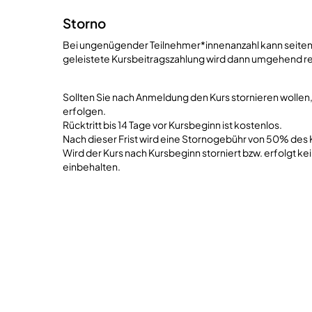
Storno
Bei ungenügender Teilnehmer*innenanzahl kann seitens
geleistete Kursbeitragszahlung wird dann umgehend re
Sollten Sie nach Anmeldung den Kurs stornieren wollen,
erfolgen.
Rücktritt bis 14 Tage vor Kursbeginn ist kostenlos.
Nach dieser Frist wird eine Stornogebühr von 50% des 
Wird der Kurs nach Kursbeginn storniert bzw. erfolgt k
einbehalten.