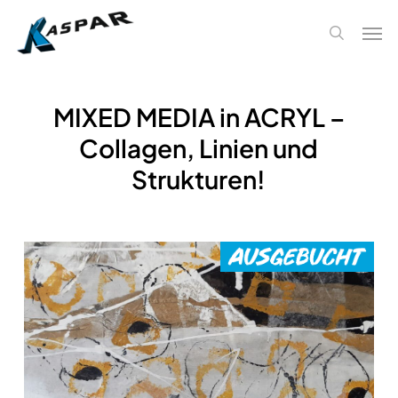
Skip
Men
to
search
main
content
MIXED MEDIA in ACRYL –
Collagen, Linien und
Strukturen!