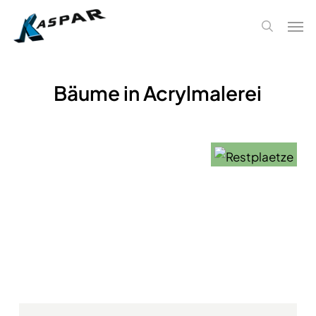
Skip
Men
to
search
main
content
Bäume in Acrylmalerei