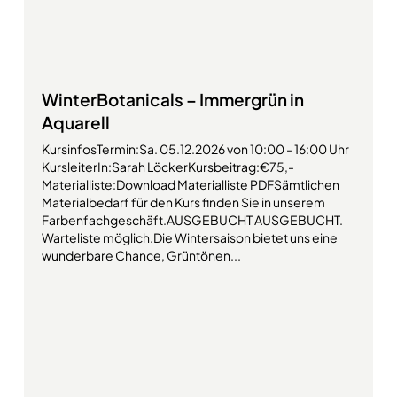
WinterBotanicals – Immergrün in
Aquarell
KursinfosTermin:Sa. 05.12.2026 von 10:00 - 16:00 Uhr
KursleiterIn:Sarah LöckerKursbeitrag:€75,-
Materialliste:Download Materialliste PDFSämtlichen
Materialbedarf für den Kurs finden Sie in unserem
Farbenfachgeschäft.AUSGEBUCHT AUSGEBUCHT.
Warteliste möglich.Die Wintersaison bietet uns eine
wunderbare Chance, Grüntönen...