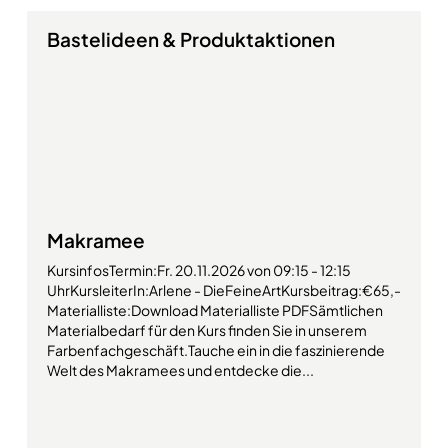
Bastelideen & Produktaktionen
Makramee
KursinfosTermin:Fr. 20.11.2026 von 09:15 - 12:15
UhrKursleiterIn:Arlene - DieFeineArtKursbeitrag:€65,-
Materialliste:Download Materialliste PDFSämtlichen
Materialbedarf für den Kurs finden Sie in unserem
Farbenfachgeschäft.Tauche ein in die faszinierende
Welt des Makramees und entdecke die...