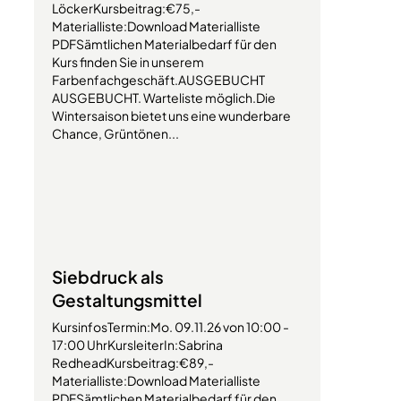
LöckerKursbeitrag:€75,-
Materialliste:Download Materialliste
PDFSämtlichen Materialbedarf für den
Kurs finden Sie in unserem
Farbenfachgeschäft.AUSGEBUCHT
AUSGEBUCHT. Warteliste möglich.Die
Wintersaison bietet uns eine wunderbare
Chance, Grüntönen...
Siebdruck als
Gestaltungsmittel
KursinfosTermin:Mo. 09.11.26 von 10:00 -
17:00 UhrKursleiterIn:Sabrina
RedheadKursbeitrag:€89,-
Materialliste:Download Materialliste
PDFSämtlichen Materialbedarf für den