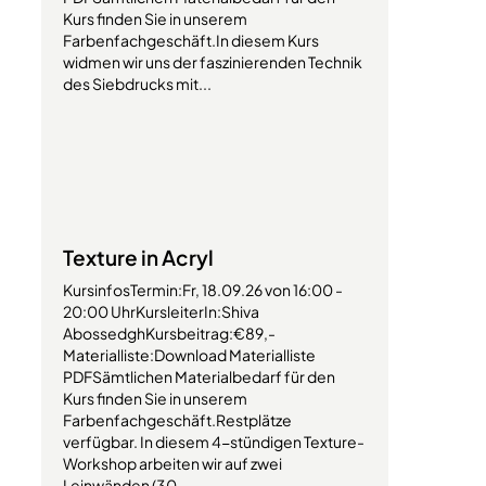
Kurs finden Sie in unserem
Farbenfachgeschäft.In diesem Kurs
widmen wir uns der faszinierenden Technik
des Siebdrucks mit...
Texture in Acryl
KursinfosTermin:Fr, 18.09.26 von 16:00 -
20:00 UhrKursleiterIn:Shiva
AbossedghKursbeitrag:€89,-
Materialliste:Download Materialliste
PDFSämtlichen Materialbedarf für den
Kurs finden Sie in unserem
Farbenfachgeschäft.Restplätze
verfügbar. In diesem 4-stündigen Texture-
Workshop arbeiten wir auf zwei
Leinwänden (30...