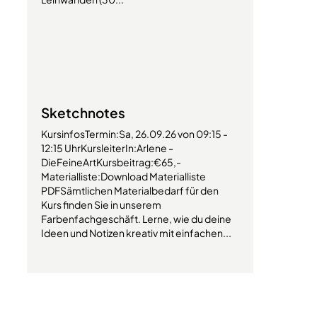
Sketchnotes
KursinfosTermin:Sa, 26.09.26 von 09:15 -
12:15 UhrKursleiterIn:Arlene -
DieFeineArtKursbeitrag:€65,-
Materialliste:Download Materialliste
PDFSämtlichen Materialbedarf für den
Kurs finden Sie in unserem
Farbenfachgeschäft. Lerne, wie du deine
Ideen und Notizen kreativ mit einfachen...