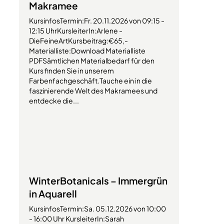
Makramee
KursinfosTermin:Fr. 20.11.2026 von 09:15 -
12:15 UhrKursleiterIn:Arlene -
DieFeineArtKursbeitrag:€65,-
Materialliste:Download Materialliste
PDFSämtlichen Materialbedarf für den
Kurs finden Sie in unserem
Farbenfachgeschäft.Tauche ein in die
faszinierende Welt des Makramees und
entdecke die...
WinterBotanicals – Immergrün
in Aquarell
KursinfosTermin:Sa. 05.12.2026 von 10:00
- 16:00 Uhr KursleiterIn:Sarah