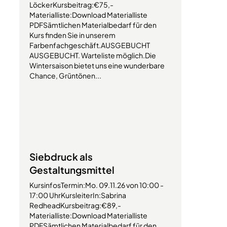
LöckerKursbeitrag:€75,-
Materialliste:Download Materialliste
PDFSämtlichen Materialbedarf für den
Kurs finden Sie in unserem
Farbenfachgeschäft.AUSGEBUCHT
AUSGEBUCHT. Warteliste möglich.Die
Wintersaison bietet uns eine wunderbare
Chance, Grüntönen...
Siebdruck als
Gestaltungsmittel
KursinfosTermin:Mo. 09.11.26 von 10:00 -
17:00 UhrKursleiterIn:Sabrina
RedheadKursbeitrag:€89,-
Materialliste:Download Materialliste
PDFSämtlichen Materialbedarf für den