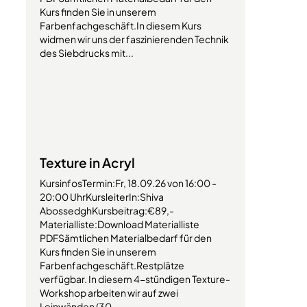
Kurs finden Sie in unserem
Farbenfachgeschäft.In diesem Kurs
widmen wir uns der faszinierenden Technik
des Siebdrucks mit...
Texture in Acryl
KursinfosTermin:Fr, 18.09.26 von 16:00 -
20:00 UhrKursleiterIn:Shiva
AbossedghKursbeitrag:€89,-
Materialliste:Download Materialliste
PDFSämtlichen Materialbedarf für den
Kurs finden Sie in unserem
Farbenfachgeschäft.Restplätze
verfügbar. In diesem 4-stündigen Texture-
Workshop arbeiten wir auf zwei
Leinwänden (30...