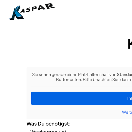
Skip
to
main
content
Sie sehen gerade einen Platzhalterinhalt von
Standa
Button unten. Bitte beachten Sie, dass
In
Weit
Was Du benötigst:
– Wachsgranulat