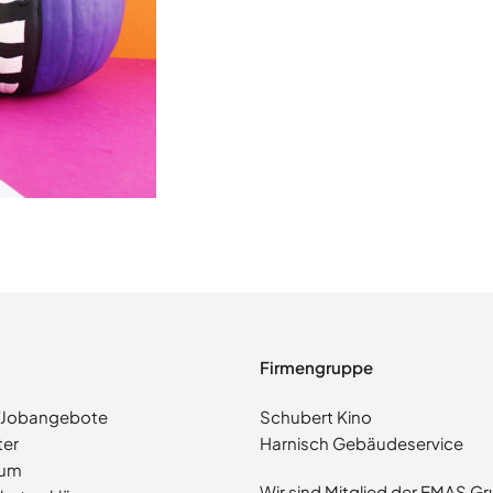
Firmengruppe
e/Jobangebote
Schubert Kino
ter
Harnisch Gebäudeservice
sum
Wir sind Mitglied der EMAS G