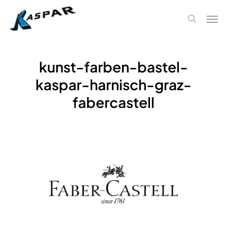
Skip
Men
to
search
main
content
kunst-farben-bastel-
kaspar-harnisch-graz-
fabercastell