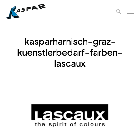
Skip
Men
to
search
main
content
kasparharnisch-graz-
kuenstlerbedarf-farben-
lascaux