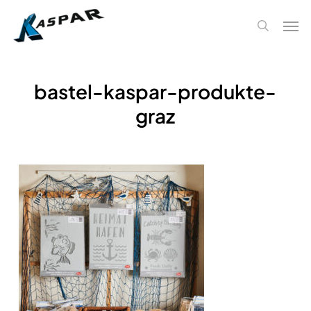
Skip
Men
to
search
main
content
bastel-kaspar-produkte-
graz