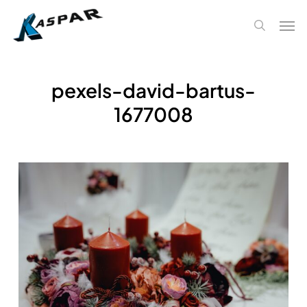
Skip
Men
to
search
main
content
pexels-david-bartus-
1677008