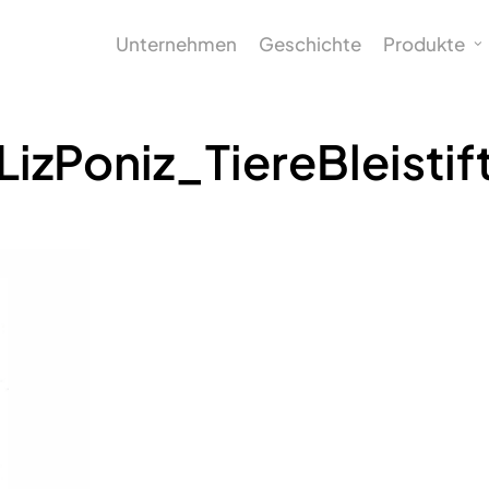
Unternehmen
Geschichte
Produkte
LizPoniz_TiereBleistif