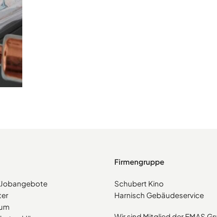
Firmengruppe
e/Jobangebote
Schubert Kino
ter
Harnisch Gebäudeservice
sum
Wir sind Mitglied der EMAS G