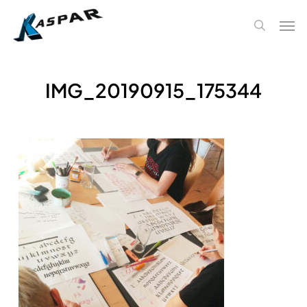
Skip
Men
to
search
main
content
IMG_20190915_175344