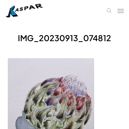
Skip
Men
to
search
main
content
IMG_20230913_074812