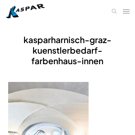
Skip
Men
to
search
main
content
kasparharnisch-graz-
kuenstlerbedarf-
farbenhaus-innen