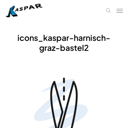
Skip
Men
to
search
main
content
icons_kaspar-harnisch-
graz-bastel2