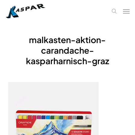
Skip
Men
to
search
main
content
malkasten-aktion-
carandache-
kasparharnisch-graz