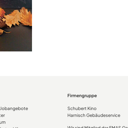
Firmengruppe
e/Jobangebote
Schubert Kino
ter
Harnisch Gebäudeservice
sum
Wir sind Mitglied der EMAS G