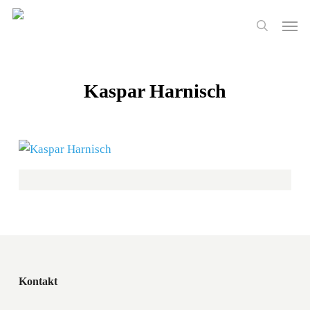
Skip
Men
to
search
main
content
Kaspar Harnisch
Kontakt