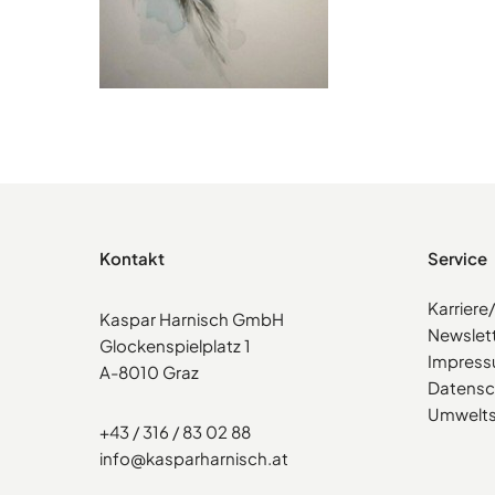
Kontakt
Service
Karrier
Kaspar Harnisch GmbH
Newslet
Glockenspielplatz 1
Impres
A-8010 Graz
Datensc
Umwelts
+43 / 316 / 83 02 88
info@kasparharnisch.at