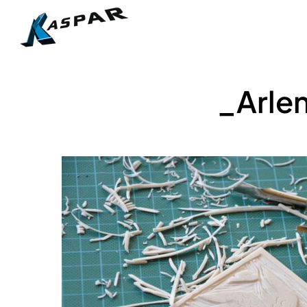
Skip
to
main
content
_Arle