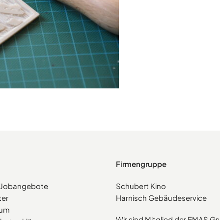
Firmengruppe
e/Jobangebote
Schubert Kino
ter
Harnisch Gebäudeservice
sum
Wir sind Mitglied der EMAS G