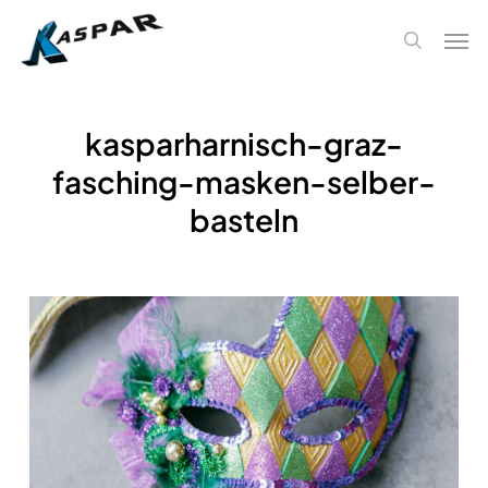
Skip
Men
to
search
main
content
kasparharnisch-graz-
fasching-masken-selber-
basteln