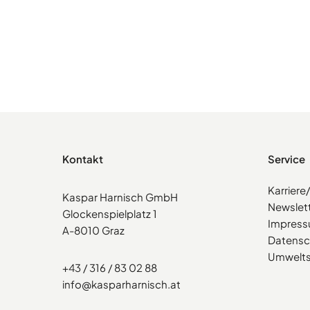
Kontakt
Service
Karrier
Kaspar Harnisch GmbH
Newslet
Glockenspielplatz 1
Impres
A-8010 Graz
Datensc
Umwelts
+43 / 316 / 83 02 88
info@kasparharnisch.at