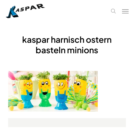
Skip
Men
to
search
main
content
kaspar harnisch ostern
basteln minions