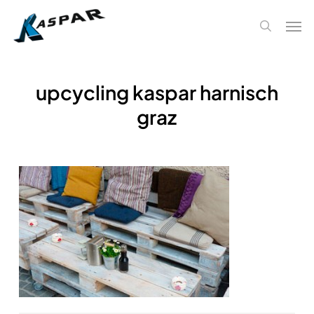
Skip
Men
to
search
main
content
upcycling kaspar harnisch
graz